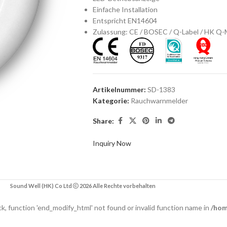
Einfache Installation
Entspricht EN14604
Zulassung: CE / BOSEC / Q-Label / HK Q-
Artikelnummer:
SD-1383
Kategorie:
Rauchwarnmelder
Share:
Inquiry Now
Sound Well (HK) Co Ltd
2026 Alle Rechte vorbehalten
ack, function 'end_modify_html' not found or invalid function name in
/hom