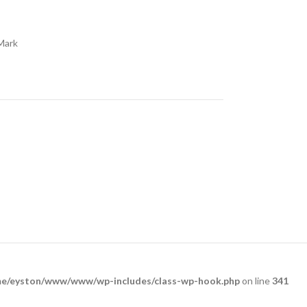
Mark
e/eyston/www/www/wp-includes/class-wp-hook.php
on line
341