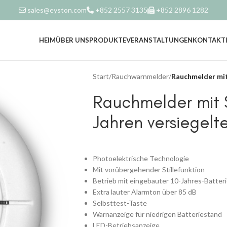
sales@eyston.com
+852 2557 3135
+852 2896 1282
HEIM
ÜBER UNS
PRODUKTE
VERANSTALTUNGEN
KONTAKTI
Start
/
Rauchwarnmelder
/
Rauchmelder mit 
Rauchmelder mit S
Jahren versiegelte
Photoelektrische Technologie
Mit vorübergehender Stillefunktion
Betrieb mit eingebauter 10-Jahres-Batter
Extra lauter Alarmton über 85 dB
Selbsttest-Taste
Warnanzeige für niedrigen Batteriestand
LED-Betriebsanzeige